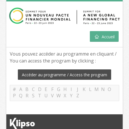
Accueil
Vous pouvez accéder au programme en cliquant /
You can access the program by clicking :
Accéder au programme / Access the program
#
A
B
C
D
E
F
G
H
I
J
K
L
M
N
O
P
Q
R
S
T
U
V
W
X
Y
Z