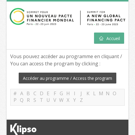
Accueil
Vous pouvez accéder au programme en cliquant /
You can access the program by clicking :
Accéder au programme / Access the program
#
A
B
C
D
E
F
G
H
I
J
K
L
M
N
O
P
Q
R
S
T
U
V
W
X
Y
Z